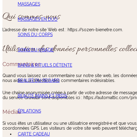
MASSAGES
Qui sommes-nous
MASSAGES EN DUO
L’adresse de notre site Web est : https://sozen-bienetre.com.
SOINS DU CORPS
Utilisation des données personnelles collec
SOINS DU VISAGE
Commentaires
BAINS & RITUELS DÉTENTE
Quand vous laissez un commentaire sur notre site web, les données in
BEAUTÉ DU REGARD
nous aider à la détection des commentaires indésirables.
Une chaîne anonymisée créée à partir de votre adresse de messagerie
BEAUTÉ MAINS ET PIEDS
du service Gravatar sont disponibles ici : https://automattic.com/p
ÉPILATIONS
Médias
Si vous êtes un utilisateur ou une utilisatrice enregistré·e et que 
coordonnées GPS. Les visiteurs de votre site web peuvent télécharg
CARTE CADEAU