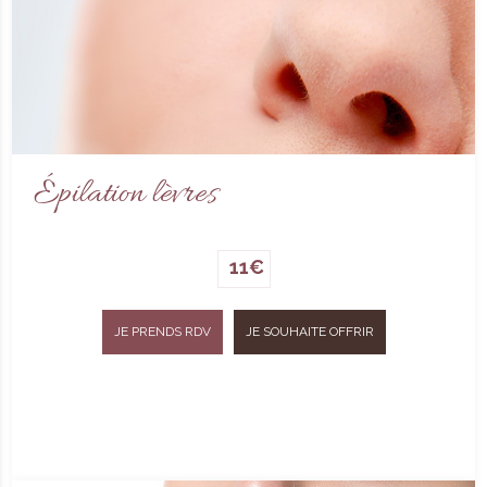
Épilation lèvres
11€
JE PRENDS RDV
JE SOUHAITE OFFRIR