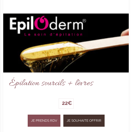
Épilation sourcils + lèvres
22€
JE PRENDS RDV
JE SOUHAITE OFFRIR