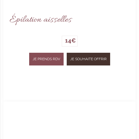
Épilation aisselles
14€
JE PRENDS RDV
JE SOUHAITE OFFRIR