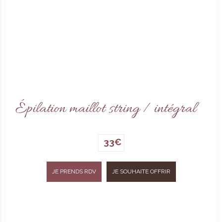
Épilation maillot string / intégral
33€
JE PRENDS RDV
JE SOUHAITE OFFRIR