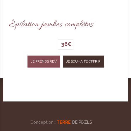
Épilation jambes complètes
36€
JE PRENDS RDV
JE SOUHAITE OFFRIR
Accueil
Contact/Accès
Politique de confidentialité
Conditions générale de vente
Mentions légales
Conception :
TERRE
DE PIXELS