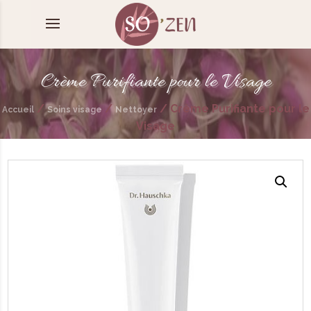
Crème Purifiante pour le Visage
/
/
/
Crème Purifiante pour le
Accueil
Soins visage
Nettoyer
Visage